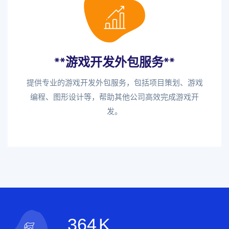
**游戏开发外包服务**
提供专业的游戏开发外包服务，包括项目策划、游戏
编程、图形设计等，帮助其他公司高效完成游戏开
发。
364
K