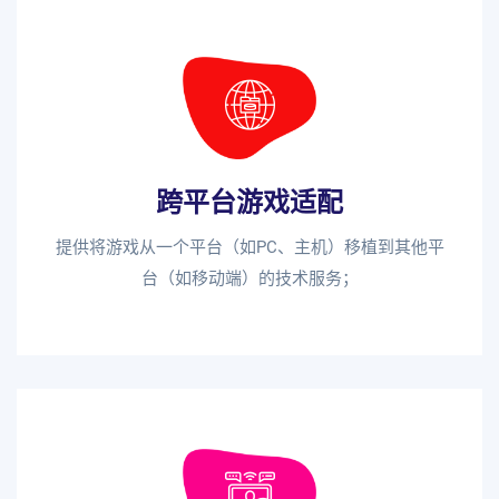
跨平台游戏适配
提供将游戏从一个平台（如PC、主机）移植到其他平
台（如移动端）的技术服务；