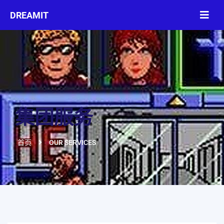
集团服务
首页
OUR SERVICES