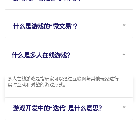
什么是游戏的“微交易”？
什么是多人在线游戏？
多人在线游戏是指玩家可以通过互联网与其他玩家进行
实时互动和对战的游戏形式。
游戏开发中的“迭代”是什么意思？