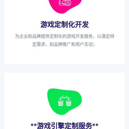
游戏定制化开发
为企业和品牌提供定制化的游戏开发服务，以满足特
定需求，如品牌推广和用户互动；
**游戏引擎定制服务**