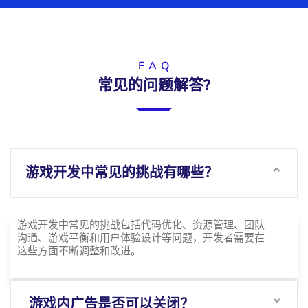
F A Q
常见的问题解答?
游戏开发中常见的挑战有哪些？
游戏开发中常见的挑战包括代码优化、资源管理、团队
沟通、游戏平衡和用户体验设计等问题，开发者需要在
这些方面不断调整和改进。
游戏内广告是否可以关闭？