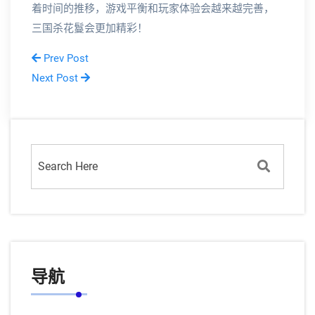
着时间的推移，游戏平衡和玩家体验会越来越完善，
三国杀花鬘会更加精彩！
Prev Post
Next Post
导航