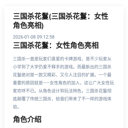
三国杀花鬘(三国杀花鬘：女性
角色亮相)
2026-01-08 09:12:58
三国杀花鬘：女性角色亮相
三国杀一直是玩家们喜爱的卡牌游戏，是不少玩家从
小学到了大学仍爱不释手的游戏。而最新出的三国杀
花鬘绝对是一款又精彩、又引人注目的扩展。一个最
重要的原因就是——女性角色的加入，这让广大女性玩
家欢呼不已。从角色设计到玩法特色，三国杀花鬘彻
底颠覆了传统三国杀，给我们带来了不一样的游戏体
验。
角色介绍