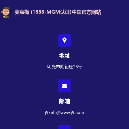
地址
明光市附铅庄25号
邮箱
j9kefu@www.j9.com